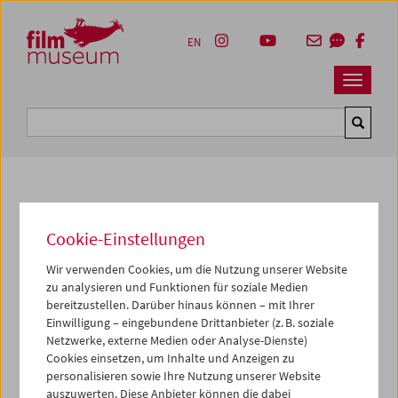
Accesskey [1]
Accesskey [4]
Accesskey [2]
Accesskey [3]
Zum Inhalt
Zum Hauptmenü
Zur Servicenavigation
Zum Suche
EN
Navbar 
Suche
Fotos unserer Gäste
Cookie-Einstellungen
2012
Wir verwenden Cookies, um die Nutzung unserer Website
zu analysieren und Funktionen für soziale Medien
Vortrag von Klaus Nüchtern
bereitzustellen. Darüber hinaus können – mit Ihrer
Einwilligung – eingebundene Drittanbieter (z. B. soziale
Zur Eröffnung der Retrospektive präsentierte
Klaus
Netzwerke, externe Medien oder Analyse-Dienste)
Nüchtern
am 30. November in einem Vortrag mit
Cookies einsetzen, um Inhalte und Anzeigen zu
Filmbeispielen sein neues Buch
Buster Keaton oder die
personalisieren sowie Ihre Nutzung unserer Website
Liebe zur Geometrie.
auszuwerten. Diese Anbieter können die dabei