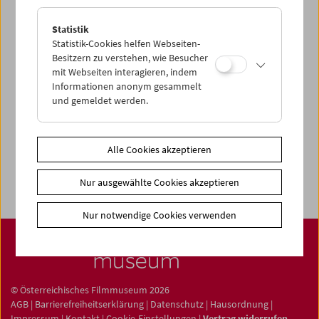
Statistik
Statistik-Cookies helfen Webseiten-
News
Besitzern zu verstehen, wie Besucher
mit Webseiten interagieren, indem
Newsletter
Informationen anonym gesammelt
und gemeldet werden.
Fotos unserer Gäste
Gästebuch
Trailer
Alle Cookies akzeptieren
Jobs
Nur ausgewählte Cookies akzeptieren
Nur notwendige Cookies verwenden
© Österreichisches Filmmuseum 2026
AGB
|
Barrierefreiheitserklärung
|
Datenschutz
|
Hausordnung
|
Impressum
|
Kontakt
|
Cookie-Einstellungen
|
Vertrag widerrufen