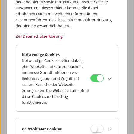
personalisieren sowie Ihre Nutzung unserer Website
Filmhistoriker und Vorstand der DEFA-Stiftung, hielt
auszuwerten. Diese Anbieter können die dabei
Einführungen zum Leben und Werk der beiden
erhobenen Daten mit weiteren Informationen
Filmemacher.
zusammenführen, die diese im Rahmen Ihrer Nutzung
der Dienste gesammelt haben.
Programm
Jänner 2013 - Heynowski & Scheumann
Zur Datenschutzerklärung
Notwendige Cookies
Notwendige Cookies helfen dabei,
eine Webseite nutzbar zu machen,
indem sie Grundfunktionen wie
Seitennavigation und Zugriff auf
sichere Bereiche der Webseite
ermöglichen. Die Webseite kann ohne
diese Cookies nicht richtig
funktionieren.
< zurück zur Übersicht
Drittanbieter Cookies