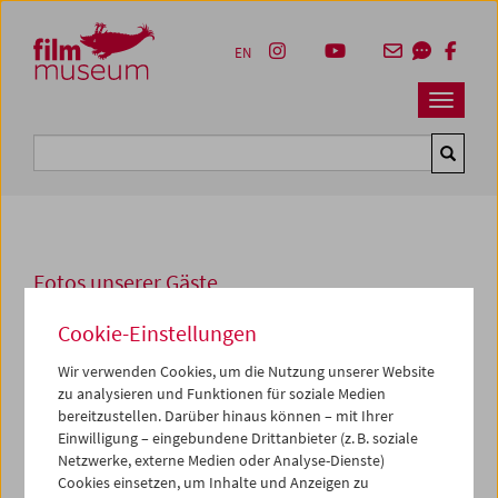
Accesskey [1]
Accesskey [4]
Accesskey [2]
Accesskey [3]
Zum Inhalt
Zum Hauptmenü
Zur Servicenavigation
Zum Suche
EN
Navbar 
Suche
Fotos unserer Gäste
2013
Cookie-Einstellungen
Ralf Schenk über "H&S"
Wir verwenden Cookies, um die Nutzung unserer Website
zu analysieren und Funktionen für soziale Medien
bereitzustellen. Darüber hinaus können – mit Ihrer
Das Filmmuseum zeigt ab 30. Jänner eine Auswahl der
Einwilligung – eingebundene Drittanbieter (z. B. soziale
Arbeiten von Walter Heynowski und Gerhard
Netzwerke, externe Medien oder Analyse-Dienste)
Scheumann,
die zu den bekanntesten wie umstrittensten
Cookies einsetzen, um Inhalte und Anzeigen zu
Dokumentaristen der DDR gehören.
Ralf Schenk
,