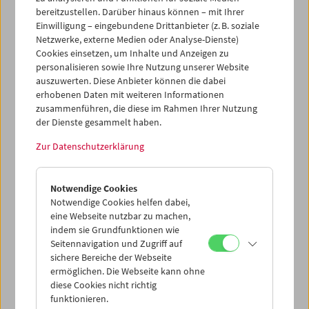
Premiere von
A Messenger from the Shadows. Notes on Film
bereitzustellen. Darüber hinaus können – mit Ihrer
06
von
Norbert Pfaffenbichler
. Den Auftakt des Abends
Einwilligung – eingebundene Drittanbieter (z. B. soziale
Netzwerke, externe Medien oder Analyse-Dienste)
machte eine weitere Erstaufführung:
Nik Thoenens
Cookies einsetzen, um Inhalte und Anzeigen zu
hochverdichteter „Schriftfilm“
Korpus Grotesk
. Das
personalisieren sowie Ihre Nutzung unserer Website
anschließende Publikumsgespräch führte Michaela Grill.
auszuwerten. Diese Anbieter können die dabei
erhobenen Daten mit weiteren Informationen
Programm
April 2013 - Premiere
zusammenführen, die diese im Rahmen Ihrer Nutzung
der Dienste gesammelt haben.
Zur Datenschutzerklärung
Notwendige Cookies
Notwendige Cookies helfen dabei,
eine Webseite nutzbar zu machen,
indem sie Grundfunktionen wie
Seitennavigation und Zugriff auf
sichere Bereiche der Webseite
ermöglichen. Die Webseite kann ohne
diese Cookies nicht richtig
funktionieren.