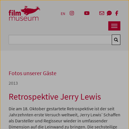
Accesskey [1]
Accesskey [4]
Accesskey [2]
Accesskey [3]
Zum Inhalt
Zum Hauptmenü
Zur Servicenavigation
Zum Suche
EN
Navbar 
Suche
Fotos unserer Gäste
2013
Retrospektive Jerry Lewis
Die am 18. Oktober gestartete Retrospektive ist der seit
Jahrzehnten erste Versuch weltweit, Jerry Lewis’ Schaffen
als Darsteller und Regisseur wieder in umfassender
Dimension auf die Leinwand zu bringen. Die sechsteilige