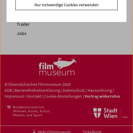
Nur notwendige Cookies verwenden
Fotos unserer Gäste
Gästebuch
Trailer
Jobs
© Österreichisches Filmmuseum 2026
AGB
|
Barrierefreiheitserklärung
|
Datenschutz
|
Hausordnung
|
Impressum
|
Kontakt
|
Cookie-Einstellungen
|
Vertrag widerrufen
Mein Filmmuseum
Ticketkorb