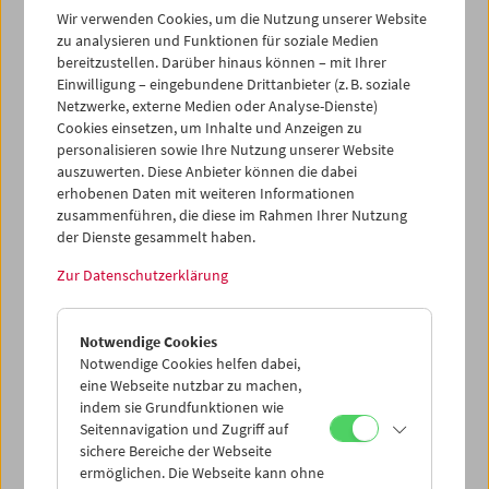
Filme bilden bis heute
einen wichtigen Bezugspunkt
Wir verwenden Cookies, um die Nutzung unserer Website
seines Werks. Es war auch die Hommage an Dominik Graf
zu analysieren und Funktionen für soziale Medien
im Frühjahr 2013, aus der sich dieses Projekt entwickelte:
bereitzustellen. Darüber hinaus können – mit Ihrer
Grafs Begeisterung für die italienischen und
Einwilligung – eingebundene Drittanbieter (z. B. soziale
französischen Spielarten des Genres machte Lust darauf,
Netzwerke, externe Medien oder Analyse-Dienste)
Cookies einsetzen, um Inhalte und Anzeigen zu
sich erneut (und grenzüberschreitend) mit „Thriller-
personalisieren sowie Ihre Nutzung unserer Website
Politik“ zu beschäftigen.
Die Retrospektive wurde
auszuwerten. Diese Anbieter können die dabei
gemeinsam mit
Olaf Möller
kuratiert, der auch
erhobenen Daten mit weiteren Informationen
Einführungen hielt.
zusammenführen, die diese im Rahmen Ihrer Nutzung
der Dienste gesammelt haben.
Programm
Jan / Feb 2014 - Thriller-Politik
Zur Datenschutzerklärung
Notwendige Cookies
Notwendige Cookies helfen dabei,
eine Webseite nutzbar zu machen,
indem sie Grundfunktionen wie
Seitennavigation und Zugriff auf
sichere Bereiche der Webseite
ermöglichen. Die Webseite kann ohne