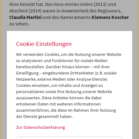
Kino besetzt hat.
Das Haus meines Vaters
(2013) und
Abschied
(2014) waren in Anwesenheit des Regisseurs,
Claudia Martini
und des Kameramanns
Klemens Koscher
zu sehen.
Programm
Sept / Okt 2014 - Premiere
Cookie-Einstellungen
Wir verwenden Cookies, um die Nutzung unserer Website
zu analysieren und Funktionen für soziale Medien
bereitzustellen. Darüber hinaus können – mit Ihrer
Einwilligung – eingebundene Drittanbieter (z. B. soziale
Netzwerke, externe Medien oder Analyse-Dienste)
Cookies einsetzen, um Inhalte und Anzeigen zu
personalisieren sowie Ihre Nutzung unserer Website
auszuwerten. Diese Anbieter können die dabei
erhobenen Daten mit weiteren Informationen
zusammenführen, die diese im Rahmen Ihrer Nutzung
der Dienste gesammelt haben.
Zur Datenschutzerklärung