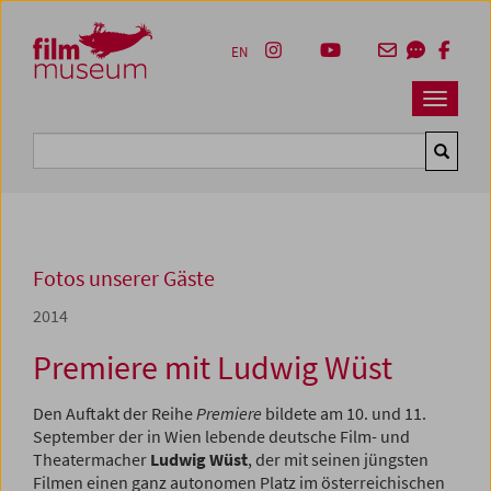
Accesskey [1]
Accesskey [4]
Accesskey [2]
Accesskey [3]
Zum Inhalt
Zum Hauptmenü
Zur Servicenavigation
Zum Suche
EN
Navbar 
Suche
Fotos unserer Gäste
2014
Premiere mit Ludwig Wüst
Den Auftakt der Reihe
Premiere
bildete am 10. und 11.
September der in Wien lebende deutsche Film- und
Theatermacher
Ludwig Wüst
, der mit seinen jüngsten
Filmen einen ganz autonomen Platz im österreichischen