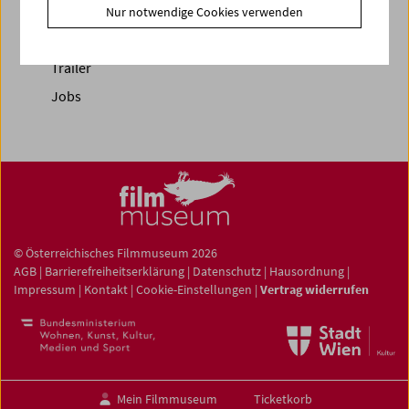
Fotos unserer Gäste
Nur notwendige Cookies verwenden
Gästebuch
Trailer
Jobs
© Österreichisches Filmmuseum 2026
AGB
|
Barrierefreiheitserklärung
|
Datenschutz
|
Hausordnung
|
Impressum
|
Kontakt
|
Cookie-Einstellungen
|
Vertrag widerrufen
Mein Filmmuseum
Ticketkorb