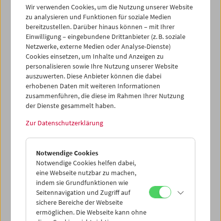
der Italienierin
Alice Rohrwacher
. Im Anschluss fand ein
Wir verwenden Cookies, um die Nutzung unserer Website
Publikumsgespräch mit der Regisseurin statt.
zu analysieren und Funktionen für soziale Medien
bereitzustellen. Darüber hinaus können – mit Ihrer
Einwilligung – eingebundene Drittanbieter (z. B. soziale
Programm
Sept / Okt 2014 - Premiere
Netzwerke, externe Medien oder Analyse-Dienste)
Cookies einsetzen, um Inhalte und Anzeigen zu
personalisieren sowie Ihre Nutzung unserer Website
auszuwerten. Diese Anbieter können die dabei
erhobenen Daten mit weiteren Informationen
zusammenführen, die diese im Rahmen Ihrer Nutzung
der Dienste gesammelt haben.
Zur Datenschutzerklärung
Notwendige Cookies
Notwendige Cookies helfen dabei,
eine Webseite nutzbar zu machen,
indem sie Grundfunktionen wie
Seitennavigation und Zugriff auf
sichere Bereiche der Webseite
ermöglichen. Die Webseite kann ohne