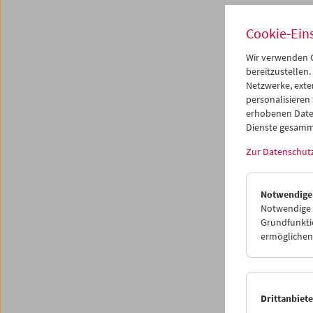
Progr
Cookie-Ein
Wir verwenden C
bereitzustellen.
Netzwerke, exte
personalisieren
erhobenen Date
Dienste gesamm
Zur Datenschut
Notwendige
Notwendige C
Grundfunktio
ermöglichen.
Drittanbiet