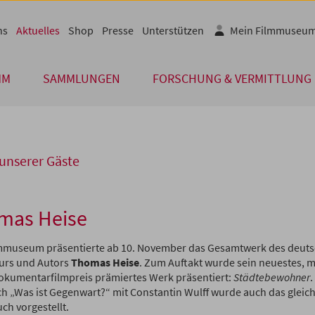
ns
Aktuelles
Shop
Presse
Unterstützen
Mein Filmmuseu
MM
SAMMLUNGEN
FORSCHUNG & VERMITTLUNG
unserer Gäste
mas Heise
mmuseum präsentierte ab 10. November das Gesamtwerk des deut
urs und Autors
Thomas Heise
. Zum Auftakt wurde sein neuestes, 
kumentarfilmpreis prämiertes Werk präsentiert:
Städtebewohner
.
h „Was ist Gegenwart?“ mit Constantin Wulff wurde auch das glei
ch vorgestellt.