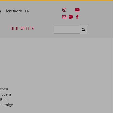
m
Ticketkorb
EN
BIBLIOTHEK
Suchen
schen
mit dem
 Beim
chnamige