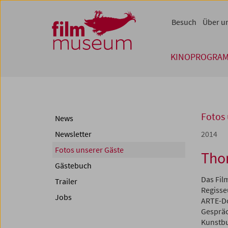
Accesskey [1]
Accesskey [4]
Accesskey [2]
Accesskey [3]
Zum Inhalt
Zum Hauptmenü
Zur Servicenavigation
Zum Suche
Besuch
Über u
KINOPROGRA
Fotos 
News
Newsletter
2014
Fotos unserer Gäste
Tho
Gästebuch
Das Fil
Trailer
Regisse
Jobs
ARTE-Do
Gespräc
Kunstbu