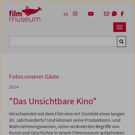
Accesskey [1]
Accesskey [4]
Accesskey [2]
Accesskey [3]
Zum Inhalt
Zum Hauptmenü
Zur Servicenavigation
Zum Suche
EN
Navbar 
Suche
Fotos unserer Gäste
2014
"Das Unsichtbare Kino"
Verschwindet mit dem Film eine Art Sinnbild eines langen
20. Jahrhunderts? Und können seine Produktions- und
Wahrnehmungsweisen, seine veränderten Begriffe von
Kunst und Geschichte in einem Filmmuseum aufgehoben