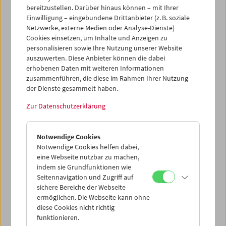
Wiederentdeckung, denn dank der Initiative von
bereitzustellen. Darüber hinaus können – mit Ihrer
Navigator Film waren Kaisers Werke schon einmal, nach
Einwilligung – eingebundene Drittanbieter (z. B. soziale
seinem Tod, kurz der Vergessenheit entrissen worden.
Netzwerke, externe Medien oder Analyse-Dienste)
Cookies einsetzen, um Inhalte und Anzeigen zu
Am 23. März sprach
Edeltraud Kaiser
mit Alejandro
personalisieren sowie Ihre Nutzung unserer Website
Bachmann über das Werk ihres Mannes.
auszuwerten. Diese Anbieter können die dabei
erhobenen Daten mit weiteren Informationen
Programm
März / April 2015 - Alfred Kaiser
zusammenführen, die diese im Rahmen Ihrer Nutzung
der Dienste gesammelt haben.
Zur Datenschutzerklärung
Notwendige Cookies
Notwendige Cookies helfen dabei,
eine Webseite nutzbar zu machen,
indem sie Grundfunktionen wie
Seitennavigation und Zugriff auf
sichere Bereiche der Webseite
ermöglichen. Die Webseite kann ohne
diese Cookies nicht richtig
funktionieren.