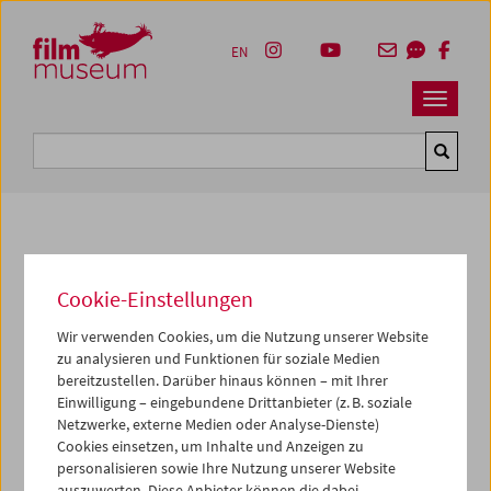
Accesskey [1]
Accesskey [4]
Accesskey [2]
Accesskey [3]
Zum Inhalt
Zum Hauptmenü
Zur Servicenavigation
Zum Suche
EN
Navbar 
Suche
Fotos unserer Gäste
Cookie-Einstellungen
2015
Wir verwenden Cookies, um die Nutzung unserer Website
Film-Talk mit Wolfgang
zu analysieren und Funktionen für soziale Medien
bereitzustellen. Darüber hinaus können – mit Ihrer
Murnberger
Einwilligung – eingebundene Drittanbieter (z. B. soziale
Netzwerke, externe Medien oder Analyse-Dienste)
Cookies einsetzen, um Inhalte und Anzeigen zu
Im Rahmen des Vermittlungsprogramms
Schule im Kino
personalisieren sowie Ihre Nutzung unserer Website
wurde am 5. Mai 2015 Schülerinnen und Schülern
Ich
auszuwerten. Diese Anbieter können die dabei