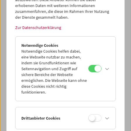
gelobe
von
Wolfgang Murnberger
erhobenen Daten mit weiteren Informationen
präsentiert. Anschließend bot sich Gelegenheit zu einem
zusammenführen, die diese im Rahmen Ihrer Nutzung
Gespräch mit dem Filmemacher.
der Dienste gesammelt haben.
Zur Datenschutzerklärung
Notwendige Cookies
Notwendige Cookies helfen dabei,
eine Webseite nutzbar zu machen,
indem sie Grundfunktionen wie
Seitennavigation und Zugriff auf
sichere Bereiche der Webseite
ermöglichen. Die Webseite kann ohne
diese Cookies nicht richtig
funktionieren.
< zurück zur Übersicht
Drittanbieter Cookies
Share on