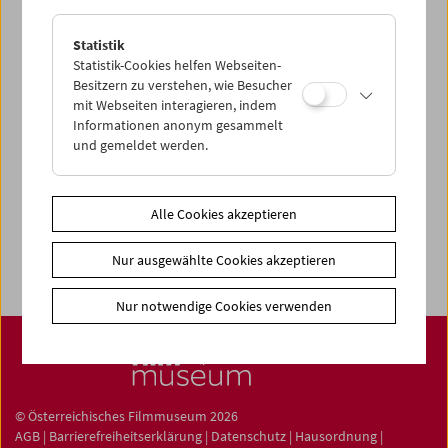
Statistik
Statistik-Cookies helfen Webseiten-
Besitzern zu verstehen, wie Besucher
News
mit Webseiten interagieren, indem
Newsletter
Informationen anonym gesammelt
und gemeldet werden.
Fotos unserer Gäste
Gästebuch
Trailer
Alle Cookies akzeptieren
Jobs
Nur ausgewählte Cookies akzeptieren
Nur notwendige Cookies verwenden
© Österreichisches Filmmuseum 2026
AGB
|
Barrierefreiheitserklärung
|
Datenschutz
|
Hausordnung
|