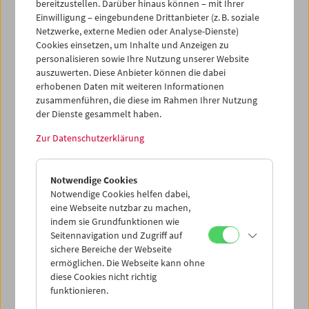
bereitzustellen. Darüber hinaus können – mit Ihrer
bewegendes Debüt in der Form eines Road Movie. Wir
Einwilligung – eingebundene Drittanbieter (z. B. soziale
freuen uns, dass Agnès B. zur Österreich-Premiere ihres
Netzwerke, externe Medien oder Analyse-Dienste)
Films am 19. Juni ins Filmmuseum kam und für ein
Cookies einsetzen, um Inhalte und Anzeigen zu
Publikumsgespräch zur Verfügung stand.
personalisieren sowie Ihre Nutzung unserer Website
auszuwerten. Diese Anbieter können die dabei
Programm
Mai / Juni 2015 - Premiere
erhobenen Daten mit weiteren Informationen
zusammenführen, die diese im Rahmen Ihrer Nutzung
der Dienste gesammelt haben.
Zur Datenschutzerklärung
Notwendige Cookies
Notwendige Cookies helfen dabei,
eine Webseite nutzbar zu machen,
indem sie Grundfunktionen wie
Seitennavigation und Zugriff auf
sichere Bereiche der Webseite
ermöglichen. Die Webseite kann ohne
diese Cookies nicht richtig
funktionieren.