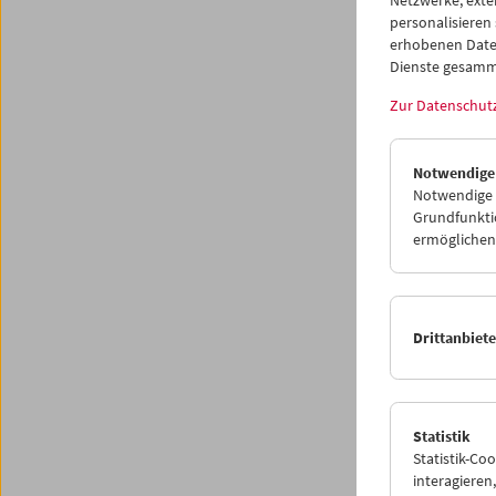
Progr
personalisieren
erhobenen Date
Dienste gesamm
Zur Datenschut
Notwendige
Notwendige C
Grundfunktio
ermöglichen.
Drittanbiet
Statistik
Statistik-Co
interagiere