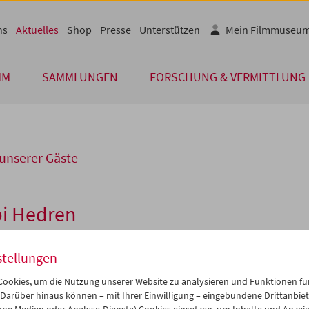
ns
Aktuelles
Shop
Presse
Unterstützen
Mein Filmmuseu
MM
SAMMLUNGEN
FORSCHUNG & VERMITTLUNG
unserer Gäste
pi Hedren
en der gemeinsamen Retrospektive des Filmmuseums und der Vie
stellungen
. Eine kleine Zoologie des Kinos
, fand die Vorführung von Alfred
cks
The Birds
am 30. und 31. Oktober in Anwesenheit von
Tippi Hed
ookies, um die Nutzung unserer Website zu analysieren und Funktionen für
 Darüber hinaus können – mit Ihrer Einwilligung – eingebundene Drittanbieter
rne Medien oder Analyse-Dienste) Cookies einsetzen, um Inhalte und Anzei