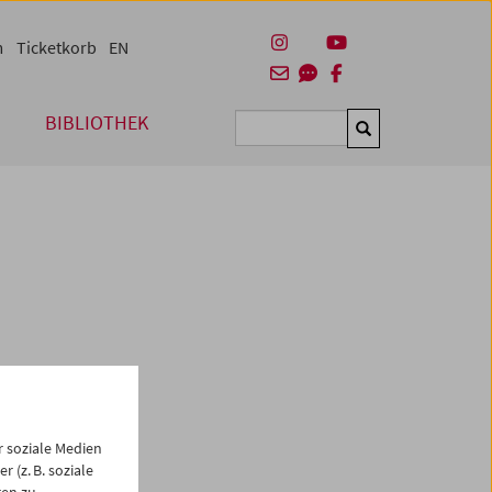
m
Ticketkorb
EN
BIBLIOTHEK
Suchen
nnale,
ren
 soziale Medien
 (z. B. soziale
gen zu