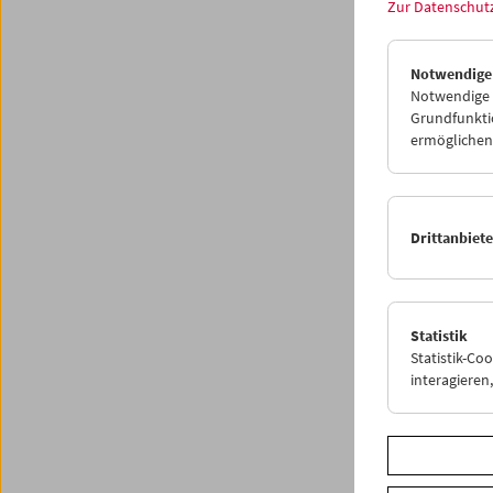
Zur Datenschut
Progr
Notwendige
Notwendige C
Grundfunktio
ermöglichen.
Drittanbiet
Statistik
Statistik-Co
interagiere