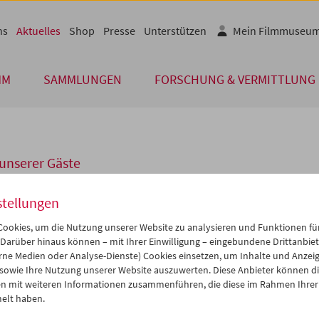
ns
Aktuelles
Shop
Presse
Unterstützen
Mein Filmmuseu
MM
SAMMLUNGEN
FORSCHUNG & VERMITTLUNG
unserer Gäste
stellungen
person: Clemens von Wedemeyer
ookies, um die Nutzung unserer Website zu analysieren und Funktionen für
 Darüber hinaus können – mit Ihrer Einwilligung – eingebundene Drittanbieter
i Programmen zeigt das Filmmuseum am 19. und 20. November zum
rne Medien oder Analyse-Dienste) Cookies einsetzen, um Inhalte und Anzei
Österreich einen Querschnitt der Arbeiten des Künstlers
Clemens v
 sowie Ihre Nutzung unserer Website auszuwerten. Diese Anbieter können di
eyer
, der 2006 den deutschen Wettbewerb der Internationalen
n mit weiteren Informationen zusammenführen, die diese im Rahmen Ihrer
mtage Oberhausen gewann und mit seinen Arbeiten bei der docum
elt haben.
n Biennalen vertreten war.