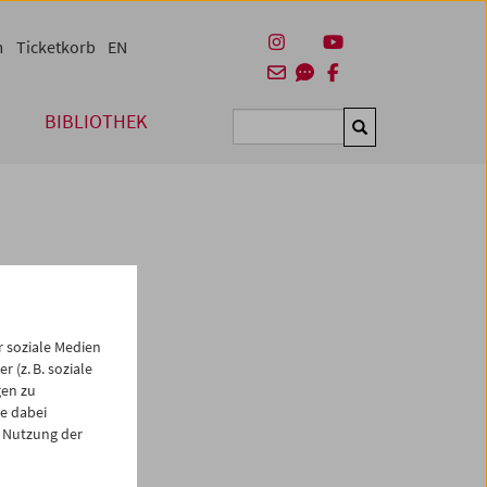
m
Ticketkorb
EN
BIBLIOTHEK
Suchen
 soziale Medien
 (z. B. soziale
 ersten
gen zu
on
e dabei
 Nutzung der
enta und