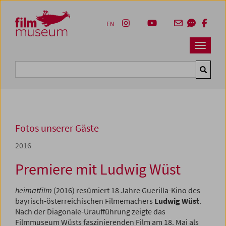
Accesskey [1]
Accesskey [4]
Accesskey [2]
Accesskey [3]
Zum Inhalt
Zum Hauptmenü
Zur Servicenavigation
Zum Suche
EN
Navbar 
Suche
Fotos unserer Gäste
2016
Premiere mit Ludwig Wüst
heimatfilm
(2016) resümiert 18 Jahre Guerilla-Kino des
bayrisch-österreichischen Filmemachers
Ludwig Wüst
.
Nach der Diagonale-Uraufführung zeigte das
Filmmuseum Wüsts faszinierenden Film am 18. Mai als