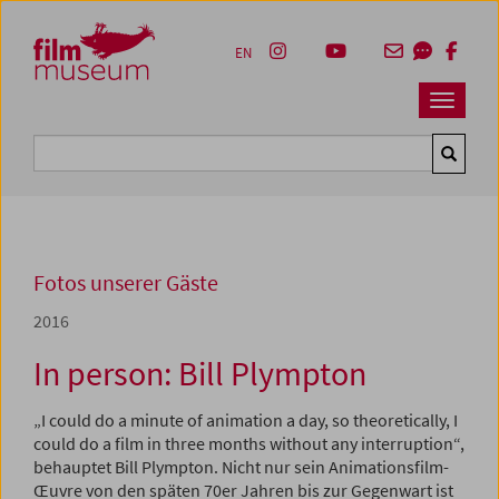
Accesskey [1]
Accesskey [4]
Accesskey [2]
Accesskey [3]
Zum Inhalt
Zum Hauptmenü
Zur Servicenavigation
Zum Suche
EN
Navbar 
Suche
Fotos unserer Gäste
2016
In person: Bill Plympton
„I could do a minute of animation a day, so theoretically, I
could do a film in three months without any interruption“,
behauptet Bill Plympton. Nicht nur sein Animationsfilm-
Œuvre von den späten 70er Jahren bis zur Gegenwart ist