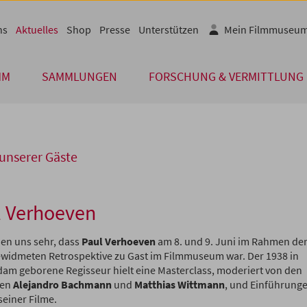
ns
Aktuelles
Shop
Presse
Unterstützen
Mein Filmmuseu
MM
SAMMLUNGEN
FORSCHUNG & VERMITTLUNG
unserer Gäste
l Verhoeven
uen uns sehr, dass
Paul Verhoeven
am 8. und 9. Juni im Rahmen de
widmeten Retrospektive zu Gast im Filmmuseum war. Der 1938 in
am geborene Regisseur hielt eine Masterclass, moderiert von den
ren
Alejandro Bachmann
und
Matthias Wittmann
,
und Einführunge
seiner Filme.