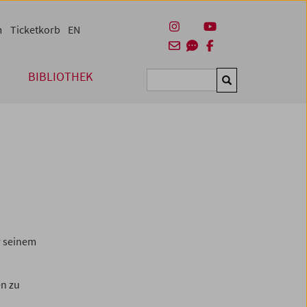
m
Ticketkorb
EN
BIBLIOTHEK
Suchen
r seinem
n zu