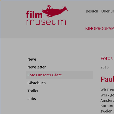
Accesskey [1]
Accesskey [4]
Accesskey [2]
Accesskey [3]
Zum Inhalt
Zum Hauptmenü
Zur Servicenavigation
Zum Suche
Besuch
Über u
KINOPROGRA
Fotos 
News
Newsletter
2016
Fotos unserer Gäste
Pau
Gästebuch
Wir fre
Trailer
Werk ge
Jobs
Amsterd
Kurato
zweien 