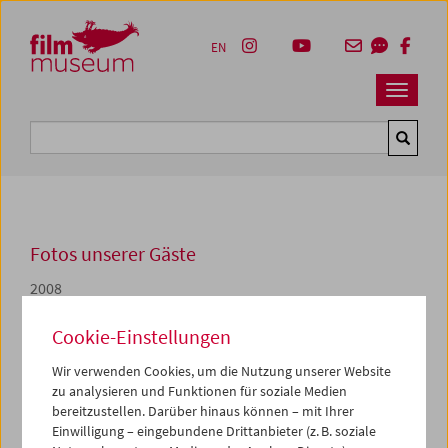
Accesskey [1]
Accesskey [4]
Accesskey [2]
Accesskey [3]
Zum Inhalt
Zum Hauptmenü
Zur Servicenavigation
Zum Suche
EN
Navbar 
Suche
Fotos unserer Gäste
2008
Vortrag von Laura Mulvey
Cookie-Einstellungen
Wir verwenden Cookies, um die Nutzung unserer Website
Am 24. Jänner hielt
Laura Mulvey
, eine der
zu analysieren und Funktionen für soziale Medien
bedeutendsten Filmtheoretikerinnen, einen Vortrag unter
bereitzustellen. Darüber hinaus können – mit Ihrer
dem Titel "Rereading the uncanny: automata, the cinema
Einwilligung – eingebundene Drittanbieter (z. B. soziale
and Hitchcock’s female stars".