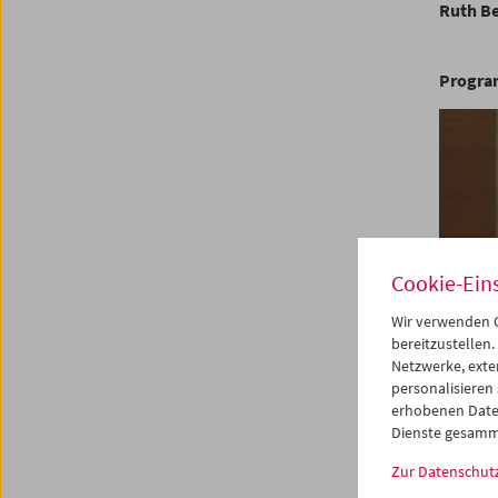
Ruth B
Progr
Cookie-Ein
Wir verwenden C
bereitzustellen.
Netzwerke, exte
personalisieren
erhobenen Date
Dienste gesamm
Zur Datenschut