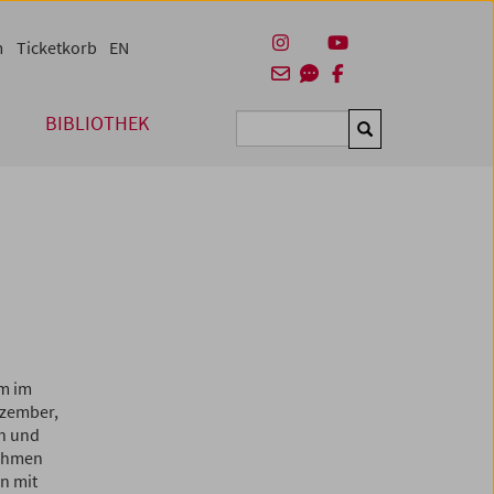
m
Ticketkorb
EN
BIBLIOTHEK
Suchen
um im
ezember,
h und
ahmen
n mit