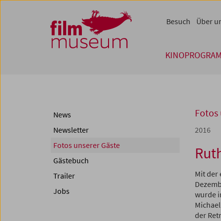
Accesskey [1]
Accesskey [4]
Accesskey [2]
Accesskey [3]
Zum Inhalt
Zum Hauptmenü
Zur Servicenavigation
Zum Suche
Besuch
Über u
KINOPROGRA
Fotos 
News
Newsletter
2016
Fotos unserer Gäste
Rut
Gästebuch
Mit der
Trailer
Dezembe
Jobs
wurde i
Michael
der Ret