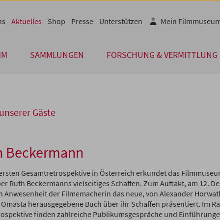
ns
Aktuelles
Shop
Presse
Unterstützen
Mein Filmmuseu
MM
SAMMLUNGEN
FORSCHUNG & VERMITTLUNG
unserer Gäste
h Beckermann
 ersten Gesamtretrospektive in Österreich erkundet das Filmmuse
r Ruth Beckermanns vielseitiges Schaffen. Zum Auftakt, am 12. D
n Anwesenheit der Filmemacherin das neue, von Alexander Horwat
 Omasta herausgegebene Buch über ihr Schaffen präsentiert.
Im R
rospektive finden zahlreiche Publikumsgespräche und Einführunge