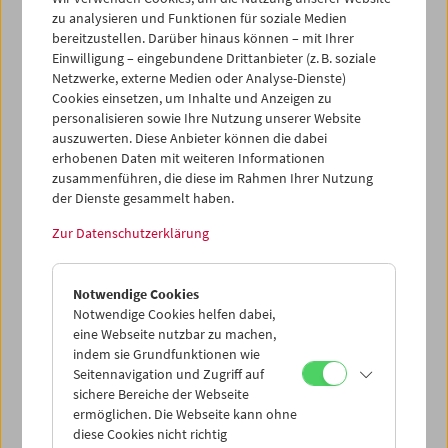
SchülerInnen im Unsichtbaren Kino Grundlagen des
zu analysieren und Funktionen für soziale Medien
Kuratierens und lernten, im intensiven Dialog mit den
bereitzustellen. Darüber hinaus können – mit Ihrer
VermittlerInnen Filme aus den
Einwilligung – eingebundene Drittanbieter (z. B. soziale
Sammlungen/Programmen der drei Institutionen
Netzwerke, externe Medien oder Analyse-Dienste)
miteinander in Beziehung zu setzen. Die
Cookies einsetzen, um Inhalte und Anzeigen zu
Programmpräsentation
fand in Anwesenheit von Bernd
personalisieren sowie Ihre Nutzung unserer Website
auszuwerten. Diese Anbieter können die dabei
Oppl, Harald Hund, Paul Wenninger, Karin Fisslthaler und
erhobenen Daten mit weiteren Informationen
Réka Bucsi am 2. Juni im Filmmuseum statt.
zusammenführen, die diese im Rahmen Ihrer Nutzung
der Dienste gesammelt haben.
Zur Datenschutzerklärung
Notwendige Cookies
Notwendige Cookies helfen dabei,
eine Webseite nutzbar zu machen,
indem sie Grundfunktionen wie
Seitennavigation und Zugriff auf
sichere Bereiche der Webseite
ermöglichen. Die Webseite kann ohne
diese Cookies nicht richtig