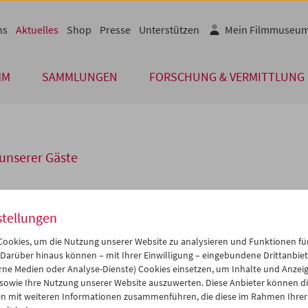
ns
Aktuelles
Shop
Presse
Unterstützen
Mein Filmmuseu
MM
SAMMLUNGEN
FORSCHUNG & VERMITTLUNG
unserer Gäste
 der braunen Zeit"
stellungen
ookies, um die Nutzung unserer Website zu analysieren und Funktionen für
Veranstaltung "Aus der braunen Zeit. Filmdokumente zum NS-Alltag
 Darüber hinaus können – mit Ihrer Einwilligung – eingebundene Drittanbieter
räsentierten
Ingo Zechner
und
Michael Loebenstein
Aufnahmen v
rne Medien oder Analyse-Dienste) Cookies einsetzen, um Inhalte und Anzei
ichischen und ausländischen Amateuren aus der "Anschluss"-Zeit 
 sowie Ihre Nutzung unserer Website auszuwerten. Diese Anbieter können di
.
Die Filme wurden blockweise von den Moderatoren und Gästen
–
n mit weiteren Informationen zusammenführen, die diese im Rahmen Ihrer
Historiker),
Rainer Hunger
(Historiker und Filmsammler) und
Hans