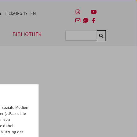
m
Ticketkorb
EN
BIBLIOTHEK
Suchen
 soziale Medien
 1932–
 (z. B. soziale
on
gen zu
und
e dabei
Kurt
 Nutzung der