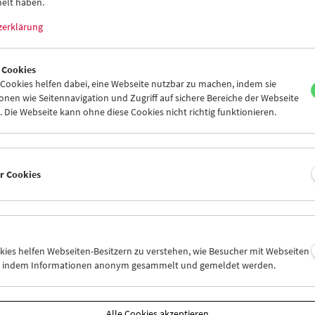
elt haben.
ar
(Leiter, Bildarchiv der Österreichischen Nationalbibliothek)
–
vorg
Anschluss an die einzelnen Programmblöcke diskutiert.
zerklärung
amm
März 2018 - Aus der braunen Zeit
 Cookies
ookies helfen dabei, eine Webseite nutzbar zu machen, indem sie
nen wie Seitennavigation und Zugriff auf sichere Bereiche der Webseite
 Die Webseite kann ohne diese Cookies nicht richtig funktionieren.
er Cookies
okies helfen Webseiten-Besitzern zu verstehen, wie Besucher mit Webseiten
n, indem Informationen anonym gesammelt und gemeldet werden.
Alle Cookies akzeptieren