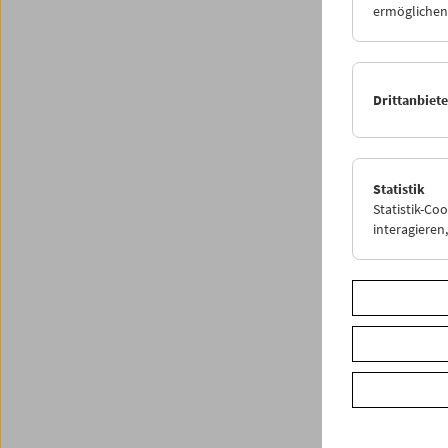
ermöglichen.
Drittanbiet
Statistik
Statistik-Co
< zurüc
interagiere
Share o