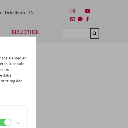
m
Ticketkorb
EN
BIBLIOTHEK
Suchen
 soziale Medien
 (z. B. soziale
gen zu
e dabei
 Nutzung der
den
ert.
istin