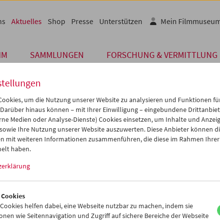
ns
Aktuelles
Shop
Presse
Unterstützen
Mein Filmmuseu
MM
SAMMLUNGEN
FORSCHUNG & VERMITTLUNG
stellungen
ookies, um die Nutzung unserer Website zu analysieren und Funktionen für
 Darüber hinaus können – mit Ihrer Einwilligung – eingebundene Drittanbieter
unserer Gäste
rne Medien oder Analyse-Dienste) Cookies einsetzen, um Inhalte und Anzei
 sowie Ihre Nutzung unserer Website auszuwerten. Diese Anbieter können di
n mit weiteren Informationen zusammenführen, die diese im Rahmen Ihrer
h Kaaserer
elt haben.
zerklärung
März wurde im Rahmen des Vermittlungsprogramms
Schule im Kino
n und Schülerinnen
Ruth Kaaserers
Film
Gwendolyn
(2017) präsenti
eßend gab es ein Gespräch mit der Filmemacherin und der Protagon
 Cookies
lyn Leick.
ookies helfen dabei, eine Webseite nutzbar zu machen, indem sie
nen wie Seitennavigation und Zugriff auf sichere Bereiche der Webseite