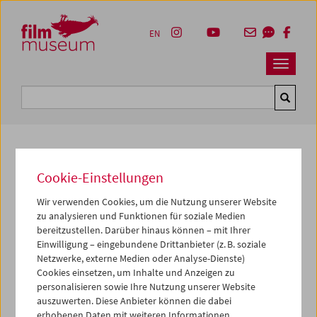
Accesskey [1]
Accesskey [4]
Accesskey [2]
Accesskey [3]
Zum Inhalt
Zum Hauptmenü
Zur Servicenavigation
Zum Suche
EN
Navbar 
Suche
Cookie-Einstellungen
Fotos unserer Gäste
Wir verwenden Cookies, um die Nutzung unserer Website
2018
zu analysieren und Funktionen für soziale Medien
bereitzustellen. Darüber hinaus können – mit Ihrer
Masterclass Gustav Deutsch
Einwilligung – eingebundene Drittanbieter (z. B. soziale
Netzwerke, externe Medien oder Analyse-Dienste)
Aus Anlass seines neuen Films
So leben wir – Botschaften
Cookies einsetzen, um Inhalte und Anzeigen zu
an die Familie
, der ausschließlich privates Filmmaterial –
personalisieren sowie Ihre Nutzung unserer Website
historisches und zeitgenössisches, fremdes und eigenes –
auszuwerten. Diese Anbieter können die dabei
vereint, stellte
Gustav Deutsch
am 8. April anhand von
erhobenen Daten mit weiteren Informationen