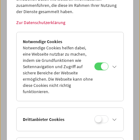
Beispielen seiner früheren Found-Footage-Arbeiten mit
zusammenführen, die diese im Rahmen Ihrer Nutzung
privaten Filmmaterialien sowie von originalen
der Dienste gesammelt haben.
Schmalfilmen und zeitgenössischen digitalen Formaten
Zur Datenschutzerklärung
den Genrebegriff "Home Movie" zur Diskussion.
Notwendige Cookies
Programm
April 2018 - HOME MOVIE NOW?!
Notwendige Cookies helfen dabei,
eine Webseite nutzbar zu machen,
indem sie Grundfunktionen wie
Seitennavigation und Zugriff auf
sichere Bereiche der Webseite
ermöglichen. Die Webseite kann ohne
diese Cookies nicht richtig
funktionieren.
< zurück zur Übersicht
Share on
Drittanbieter Cookies