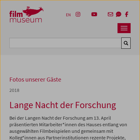
Accesskey [1]
Accesskey [4]
Accesskey [2]
Accesskey [3]
Zum Inhalt
Zum Hauptmenü
Zur Servicenavigation
Zum Suche
EN
Navbar 
Suche
Fotos unserer Gäste
2018
Lange Nacht der Forschung
Bei der Langen Nacht der Forschung am 13. April
präsentierten Mitarbeiter*innen des Hauses entlang von
ausgewählten Filmbeispielen und gemeinsam mit
Kolleg*innen aus Partnerinstitutionen rezente Projekte,