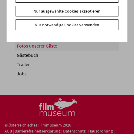
Nur ausgewählte Cookies akzeptieren
Nur notwendige Cookies verwenden
News
Newsletter
Fotos unserer Gäste
Gästebuch
Trailer
Jobs
© Österreichisches Filmmuseum 2026
AGB
|
Barrierefreiheitserklärung
|
Datenschutz
|
Hausordnung
|