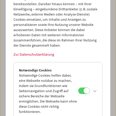
Kinos entlang seiner wirkmächtigsten Gattungen. Trotz
bereitzustellen. Darüber hinaus können – mit Ihrer
durchgehender, sehr früh angesetzter Vorstellungen –
Einwilligung – eingebundene Drittanbieter (z. B. soziale
gespielt wurde viermal täglich – erreichte die Auslastung
Netzwerke, externe Medien oder Analyse-Dienste)
Cookies einsetzen, um Inhalte und Anzeigen zu
79 Prozent.
personalisieren sowie Ihre Nutzung unserer Website
auszuwerten. Diese Anbieter können die dabei
Retrospektive
erhobenen Daten mit weiteren Informationen
zusammenführen, die diese im Rahmen Ihrer Nutzung
der Dienste gesammelt haben.
Zur Datenschutzerklärung
Notwendige Cookies
Notwendige Cookies helfen dabei,
eine Webseite nutzbar zu machen,
indem sie Grundfunktionen wie
Seitennavigation und Zugriff auf
sichere Bereiche der Webseite
ermöglichen. Die Webseite kann ohne
diese Cookies nicht richtig
funktionieren.