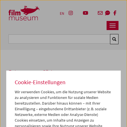
Accesskey [1]
Accesskey [4]
Accesskey [2]
Accesskey [3]
Zum Inhalt
Zum Hauptmenü
Zur Servicenavigation
Zum Suche
EN
Navbar 
Suche
Fotos unserer Gäste
Cookie-Einstellungen
1987
Wir verwenden Cookies, um die Nutzung unserer Website
Sergio Leone
zu analysieren und Funktionen für soziale Medien
bereitzustellen. Darüber hinaus können – mit Ihrer
1987 war Sergio Leone auf Einladung des Filmmuseums
Einwilligung – eingebundene Drittanbieter (z. B. soziale
nach Wien gereist. Am 27. März besuchte er die
Netzwerke, externe Medien oder Analyse-Dienste)
Vorstellung seines letzten Films
Once Upon A Time in
Cookies einsetzen, um Inhalte und Anzeigen zu
America
im Rahmen der USA-Retrospektive "God's Own
personalisieren sowie Ihre Nutzung unserer Website