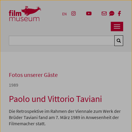
Accesskey [1]
Accesskey [4]
Accesskey [2]
Accesskey [3]
Zum Inhalt
Zum Hauptmenü
Zur Servicenavigation
Zum Suche
EN
Navbar 
Suche
Fotos unserer Gäste
1989
Paolo und Vittorio Taviani
Die Retrospektive im Rahmen der Viennale zum Werk der
Brüder Taviani fand am 7. März 1989 in Anwesenheit der
Filmemacher statt.