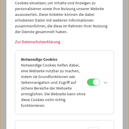
Cookies einsetzen, um Inhalte und Anzeigen zu
von Arbeiten, die Kluge seit Ende der 1980er Jahre für
personalisieren sowie Ihre Nutzung unserer Website
seine eigene TV-Produktionsfirma dctp geschaffen hat.
auszuwerten. Diese Anbieter können die dabei
Am 6. April 2002 war Kluge im Filmmuseum zu Gast und
erhobenen Daten mit weiteren Informationen
berichtete im Rahmen eines Werkstattgesprächs samt
zusammenführen, die diese im Rahmen Ihrer Nutzung
Lesung von seiner "Utopie Femsehen".
der Dienste gesammelt haben.
Zur Datenschutzerklärung
Notwendige Cookies
Notwendige Cookies helfen dabei,
eine Webseite nutzbar zu machen,
indem sie Grundfunktionen wie
Seitennavigation und Zugriff auf
sichere Bereiche der Webseite
ermöglichen. Die Webseite kann ohne
diese Cookies nicht richtig
funktionieren.