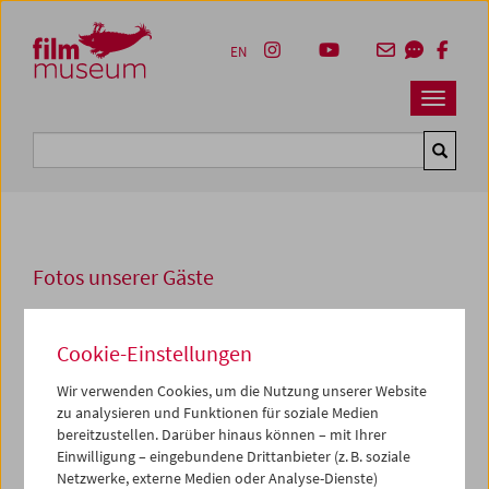
Accesskey [1]
Accesskey [4]
Accesskey [2]
Accesskey [3]
Zum Inhalt
Zum Hauptmenü
Zur Servicenavigation
Zum Suche
EN
Navbar 
Suche
Fotos unserer Gäste
2002
Cookie-Einstellungen
Alexander Kluge
Wir verwenden Cookies, um die Nutzung unserer Website
Von 1. bis 8. April 2002 präsentierte das Filmmuseum eine
zu analysieren und Funktionen für soziale Medien
Hommage
an die Fernseharbeiten von Alexander Kluge,
bereitzustellen. Darüber hinaus können – mit Ihrer
Einwilligung – eingebundene Drittanbieter (z. B. soziale
der das Kino über das Kino hinaus führte. Unter dem Titel
Netzwerke, externe Medien oder Analyse-Dienste)
"Kluges Fernsehen" zeigte das Filmmuseum eine Auswahl