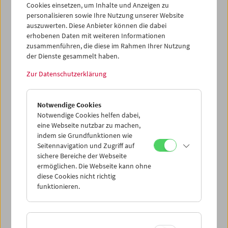
Cookies einsetzen, um Inhalte und Anzeigen zu
Narliev an einer Podiumsdiskussion zum Thema "Kino in
personalisieren sowie Ihre Nutzung unserer Website
Zentralasien" teil. Ende der 1980er Jahre verhalf Aprymov
auszuwerten. Diese Anbieter können die dabei
gemeinsam mit Nugmanov und anderen jungen
erhobenen Daten mit weiteren Informationen
Regisseuren der "Kasachischen Neuen Welle" dem
zusammenführen, die diese im Rahmen Ihrer Nutzung
lokalen Kino zu internationaler Anerkennung.
der Dienste gesammelt haben.
Zur Datenschutzerklärung
Notwendige Cookies
Notwendige Cookies helfen dabei,
eine Webseite nutzbar zu machen,
indem sie Grundfunktionen wie
Seitennavigation und Zugriff auf
sichere Bereiche der Webseite
ermöglichen. Die Webseite kann ohne
diese Cookies nicht richtig
funktionieren.