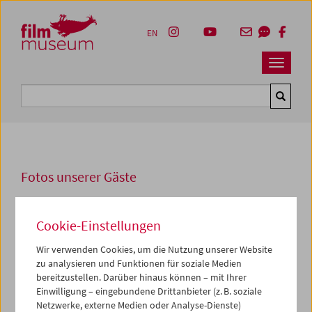
Accesskey [1]
Accesskey [4]
Accesskey [2]
Accesskey [3]
Zum Inhalt
Zum Hauptmenü
Zur Servicenavigation
Zum Suche
EN
Navbar 
Suche
Fotos unserer Gäste
2001
Cookie-Einstellungen
"Aus dem Herzen der Welt"
Wir verwenden Cookies, um die Nutzung unserer Website
Im Rahmen der
Retrospektive
mit dem Titel "Aus dem
zu analysieren und Funktionen für soziale Medien
Herzen der Welt" im Oktober 2001 nahmen die
bereitzustellen. Darüber hinaus können – mit Ihrer
Einwilligung – eingebundene Drittanbieter (z. B. soziale
kasachischen Filmemacher Serik Aprymov und Rašid
Netzwerke, externe Medien oder Analyse-Dienste)
Nugmanov sowie der turkmenische Regisseur Chodžakuli