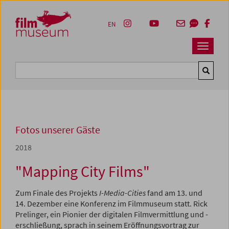
Accesskey [1]
Accesskey [4]
Accesskey [2]
Accesskey [3]
Zum Inhalt
Zum Hauptmenü
Zur Servicenavigation
Zum Suche
EN
Navbar 
Suche
Fotos unserer Gäste
2018
"Mapping City Films"
Zum Finale des Projekts
I-Media-Cities
fand am 13. und
14. Dezember eine Konferenz im Filmmuseum statt.
Rick
Prelinger,
ein Pionier der digitalen Filmvermittlung und -
erschließung, sprach in seinem
Eröffnungsvortrag zur