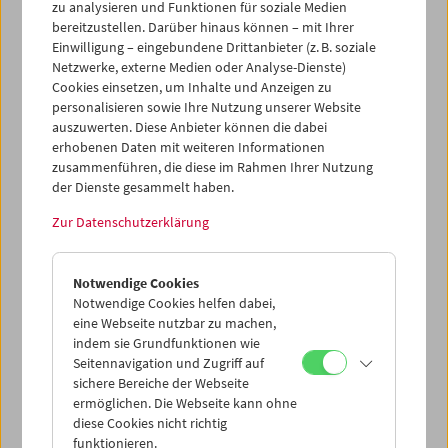
zu analysieren und Funktionen für soziale Medien
Filmmuseums, mit dessen Mitbegründer Peter Kubelka
bereitzustellen. Darüber hinaus können – mit Ihrer
ihn eine langjährige freundschaftliche und künstlerische
Einwilligung – eingebundene Drittanbieter (z. B. soziale
Beziehung verband. Am 9. April widmeten wir Mekas
Netzwerke, externe Medien oder Analyse-Dienste)
einen Abend mit einem seiner schönsten Filme, davor
Cookies einsetzen, um Inhalte und Anzeigen zu
sprach Peter Kubelka zum Gedenken.
personalisieren sowie Ihre Nutzung unserer Website
auszuwerten. Diese Anbieter können die dabei
erhobenen Daten mit weiteren Informationen
Programm
April – Juni 2019 - In memoriam Jonas Mekas
zusammenführen, die diese im Rahmen Ihrer Nutzung
der Dienste gesammelt haben.
Zur Datenschutzerklärung
Notwendige Cookies
Notwendige Cookies helfen dabei,
eine Webseite nutzbar zu machen,
indem sie Grundfunktionen wie
Seitennavigation und Zugriff auf
sichere Bereiche der Webseite
ermöglichen. Die Webseite kann ohne
diese Cookies nicht richtig
funktionieren.