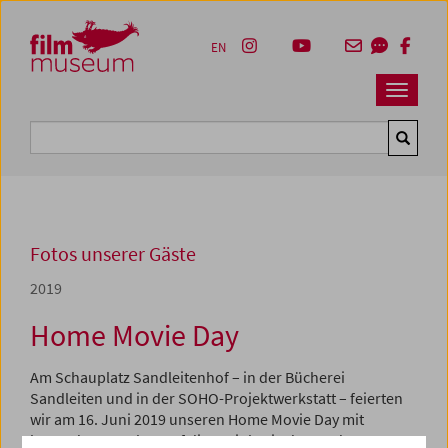
Accesskey [1]
Accesskey [4]
Accesskey [2]
Accesskey [3]
Zum Inhalt
Zum Hauptmenü
Zur Servicenavigation
Zum Suche
EN
Navbar 
Suche
Fotos unserer Gäste
2019
Home Movie Day
Am Schauplatz Sandleitenhof – in der Bücherei
Sandleiten und in der SOHO-Projektwerkstatt – feierten
wir am 16. Juni 2019 unseren Home Movie Day mit
besonderem Fokus auf die Peripherie der Stadt.