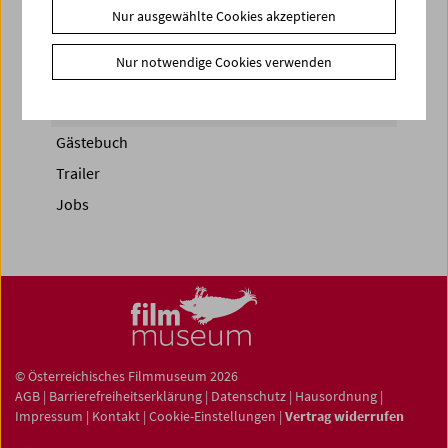
Nur ausgewählte Cookies akzeptieren
News
Nur notwendige Cookies verwenden
Newsletter
Fotos unserer Gäste
Gästebuch
Trailer
Jobs
© Österreichisches Filmmuseum 2026
AGB
|
Barrierefreiheitserklärung
|
Datenschutz
|
Hausordnung
|
Impressum
|
Kontakt
|
Cookie-Einstellungen
|
Vertrag widerrufen