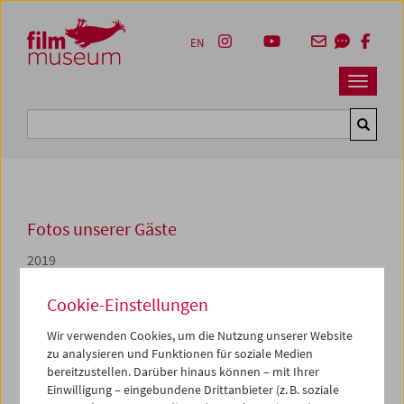
Accesskey [1]
Accesskey [4]
Accesskey [2]
Accesskey [3]
Zum Inhalt
Zum Hauptmenü
Zur Servicenavigation
Zum Suche
EN
Navbar 
Suche
Fotos unserer Gäste
2019
Live-Musik von Franz Reisecker
Cookie-Einstellungen
Wir verwenden Cookies, um die Nutzung unserer Website
Franz Reisecker
s vom Filmmuseum in Auftrag gegebene
zu analysieren und Funktionen für soziale Medien
Neuvertonung von Grigorij Kozincevs und Leonid
bereitzustellen. Darüber hinaus können – mit Ihrer
Traubergs Film
Der Mantel
erfuhr am 31. August ihre
Einwilligung – eingebundene Drittanbieter (z. B. soziale
Welturaufführung.