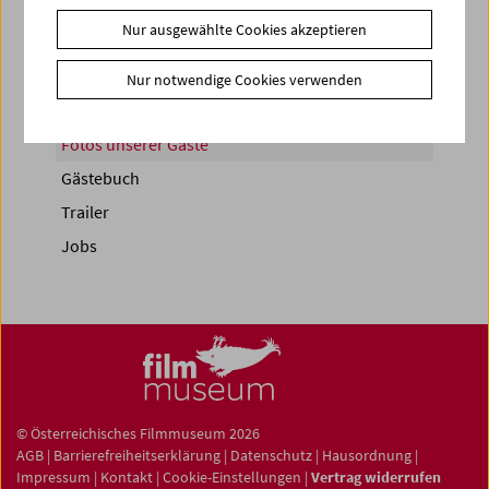
Nur ausgewählte Cookies akzeptieren
News
Nur notwendige Cookies verwenden
Newsletter
Fotos unserer Gäste
Gästebuch
Trailer
Jobs
© Österreichisches Filmmuseum 2026
AGB
|
Barrierefreiheitserklärung
|
Datenschutz
|
Hausordnung
|
Impressum
|
Kontakt
|
Cookie-Einstellungen
|
Vertrag widerrufen