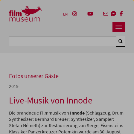
Accesskey [1]
Accesskey [4]
Accesskey [2]
Accesskey [3]
Zum Inhalt
Zum Hauptmenü
Zur Servicenavigation
Zum Suche
EN
Navbar 
Suche
Fotos unserer Gäste
2019
Live-Musik von Innode
Die brandneue Filmmusik von
Innode
(Schlagzeug, Drum
Synthesizer: Bernhard Breuer; Synthesizer, Sampler:
Stefan Németh) zur Restaurierung von Sergej Eisensteins
Klassiker Panzerkreuzer Potemkin wurde am 30. August