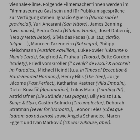
Viennale-Filme.
Folgende Filmemacher*innen werden im
Filmmuseum zu Gast sein und für Publikumsgespräche
zur Verfügung stehen:
Ignacio Agüero
(Nunca subí el
provincial),
Yuri Ancarani
(San Vittore)
, James Benning
(two moons),
Pedro Costa
(Vitalina Varela),
Josef Dabernig
(Heavy Metal Detox),
Sílvia das Fadas (u.a.
Luz, clarão,
fulgor …
), Maureen Fazendeiro
(Sol negro),
Philipp
Fleischmann
(Austrian Pavillion),
Luke Fowler
(Cézanne &
Mum's Cards),
Siegfried A. Fruhauf
(Thorax),
Bette Gordon
(Variety),
Friedl vom Gröller
(l' avenir? de F.v.G.? & Hochzeit
im Paradies),
Michael Heindl (u.a
. In Times of Deception &
Hard-Headed Harmony)
, Henry Hills
(The Tree)
, Jorge
Jácome
(Past Perfect),
Katharina Kastner
(Villa Empain),
Dieter Kovačič
(Aquamarine),
Lukas Marxt
(Loading Pit)
,
Astrid Ofner
(Die Strände / Les plages),
Billy Roisz (u.a.
Surge & Styx
), Gastón Solnicki
(Circumplector),
Deborah
Stratman
(Vever for (Barbara)),
Leonor Teles
(Cães que
ladram aos pássaros)
sowie Angela Schanelec, Maren
Eggert und Ivan Marković
(Ich war zuhause, aber).