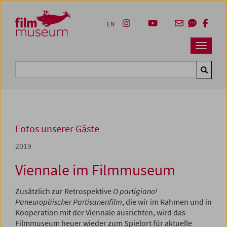
Accesskey [1]
Accesskey [4]
Accesskey [2]
Accesskey [3]
Zum Inhalt
Zum Hauptmenü
Zur Servicenavigation
Zum Suche
EN
Navbar 
Suche
Fotos unserer Gäste
2019
Viennale im Filmmuseum
Zusätzlich zur Retrospektive
O partigiano!
Paneuropäischer Partisanenfilm
, die wir im Rahmen und in
Kooperation mit der Viennale ausrichten, wird das
Filmmuseum heuer wieder zum Spielort für aktuelle