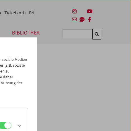
m
Ticketkorb
EN
BIBLIOTHEK
Suchen
 soziale Medien
 (z. B. soziale
gen zu
e dabei
 Nutzung der
ird das
 Dauer