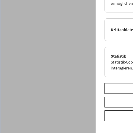
ermöglichen.
Drittanbiet
Statistik
< zurüc
Statistik-Co
interagiere
Share o