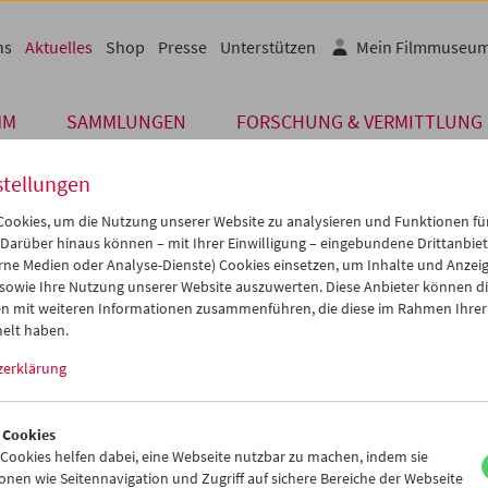
ns
Aktuelles
Shop
Presse
Unterstützen
Mein Filmmuseu
MM
SAMMLUNGEN
FORSCHUNG & VERMITTLUNG
stellungen
ookies, um die Nutzung unserer Website zu analysieren und Funktionen für
 Darüber hinaus können – mit Ihrer Einwilligung – eingebundene Drittanbieter
unserer Gäste
rne Medien oder Analyse-Dienste) Cookies einsetzen, um Inhalte und Anzei
 sowie Ihre Nutzung unserer Website auszuwerten. Diese Anbieter können di
n mit weiteren Informationen zusammenführen, die diese im Rahmen Ihrer
IE EXPORT
elt haben.
zerklärung
uen uns sehr, dass VALIE EXPORT ihr filmisches Gesamtwerk dem
ichischen Filmmuseum im Wege einer Schenkung übergibt. Damit w
he Werk einer der weltweit einflussreichsten Künstlerinnen nun auf
 Cookies
iert und für zukünftige Generationen erhalten bleiben.
ookies helfen dabei, eine Webseite nutzbar zu machen, indem sie
nen wie Seitennavigation und Zugriff auf sichere Bereiche der Webseite