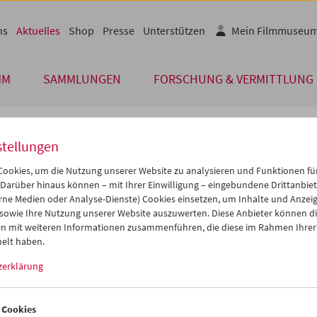
ns
Aktuelles
Shop
Presse
Unterstützen
Mein Filmmuseu
MM
SAMMLUNGEN
FORSCHUNG & VERMITTLUNG
stellungen
unserer Gäste
ookies, um die Nutzung unserer Website zu analysieren und Funktionen für
 Darüber hinaus können – mit Ihrer Einwilligung – eingebundene Drittanbieter
rne Medien oder Analyse-Dienste) Cookies einsetzen, um Inhalte und Anzei
ospektive Ennio Morricone
 sowie Ihre Nutzung unserer Website auszuwerten. Diese Anbieter können di
n mit weiteren Informationen zusammenführen, die diese im Rahmen Ihrer
elt haben.
resauftakt würdigt das Filmmuseum den berühmtesten Filmkomp
nicht überhaupt den berühmtesten Komponisten – des 20. Jahrhun
zerklärung
orricone.
 Eröffnung der Retrospektive am 13. Jänner 2022 waren
Fabrizio Iur
r Italienisches Kulturinstitut Wien),
Alessandro Cortese (Botschafte
 Cookies