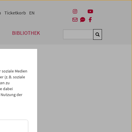
m
Ticketkorb
EN
BIBLIOTHEK
Suchen
 soziale Medien
 (z. B. soziale
gen zu
e dabei
 Nutzung der
onisten
derts:
lano
r