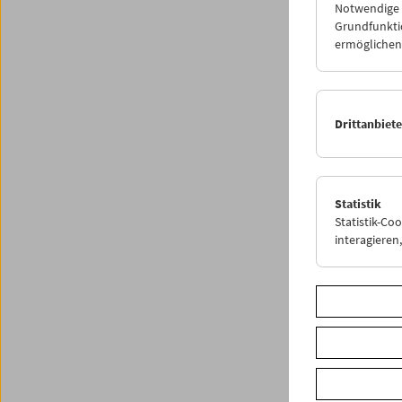
Italien
Notwendige C
Grundfunktio
(Italie
ermöglichen.
Progr
Drittanbiet
Statistik
Statistik-Co
interagiere