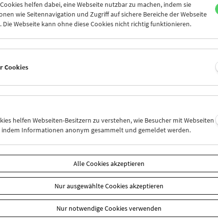
s bei den internationalen Organisationen) und Stefano Beltrame
ookies helfen dabei, eine Webseite nutzbar zu machen, indem sie
nen wie Seitennavigation und Zugriff auf sichere Bereiche der Webseite
nischer Botschafter in Wien) anwesend.
 Die Webseite kann ohne diese Cookies nicht richtig funktionieren.
amm
Jan / Feb 2022 - Ennio Morricone
er Cookies
okies helfen Webseiten-Besitzern zu verstehen, wie Besucher mit Webseiten
n, indem Informationen anonym gesammelt und gemeldet werden.
Alle Cookies akzeptieren
Nur ausgewählte Cookies akzeptieren
Nur notwendige Cookies verwenden