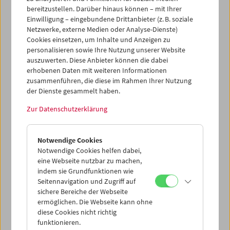
ein Kurzfilmprogramm. Das Programm
Filmriss
war am 25.
bereitzustellen. Darüber hinaus können – mit Ihrer
Mai 2022 im Rahmen des Vienna Shorts Filmfestival im
Einwilligung – eingebundene Drittanbieter (z. B. soziale
Österreichischen Filmmuseum zu sehen – kostenlos und
Netzwerke, externe Medien oder Analyse-Dienste)
für alle Interessierten offen. Zudem waren auch die
Cookies einsetzen, um Inhalte und Anzeigen zu
Filmemacher*innen
Nikki Schuster
und
Mike Kren
zu
personalisieren sowie Ihre Nutzung unserer Website
auszuwerten. Diese Anbieter können die dabei
Gast, die von der Klasse während der Veranstaltung
erhobenen Daten mit weiteren Informationen
interviewt wurden.
zusammenführen, die diese im Rahmen Ihrer Nutzung
der Dienste gesammelt haben.
Zur Datenschutzerklärung
Notwendige Cookies
Notwendige Cookies helfen dabei,
eine Webseite nutzbar zu machen,
indem sie Grundfunktionen wie
Seitennavigation und Zugriff auf
sichere Bereiche der Webseite
ermöglichen. Die Webseite kann ohne
diese Cookies nicht richtig
funktionieren.