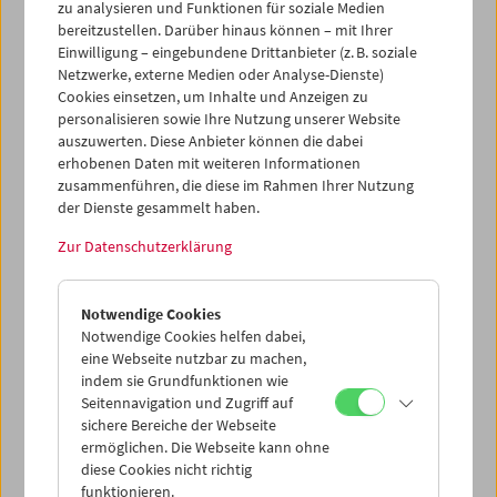
zu analysieren und Funktionen für soziale Medien
wir in Kooperation mit SYNEMA – Gesellschaft für Film &
bereitzustellen. Darüber hinaus können – mit Ihrer
Medien eine Hommage
an ihn mit dem Titel "Das
Einwilligung – eingebundene Drittanbieter (z. B. soziale
unbekannte Meisterwerk".
Michael Omasta
und
Brigitte
Netzwerke, externe Medien oder Analyse-Dienste)
Mayr
haben dafür zusammen mit dem Filmemacher zehn
Cookies einsetzen, um Inhalte und Anzeigen zu
seiner Arbeiten ausgesucht, rund ein Drittel seines
personalisieren sowie Ihre Nutzung unserer Website
Œuvres. In Anwesenheit von
Peter Goedel
.
auszuwerten. Diese Anbieter können die dabei
erhobenen Daten mit weiteren Informationen
Programm
Juli / August 2022 - Hommage an Peter Goedel
zusammenführen, die diese im Rahmen Ihrer Nutzung
der Dienste gesammelt haben.
Zur Datenschutzerklärung
Notwendige Cookies
Notwendige Cookies helfen dabei,
eine Webseite nutzbar zu machen,
indem sie Grundfunktionen wie
Seitennavigation und Zugriff auf
sichere Bereiche der Webseite
ermöglichen. Die Webseite kann ohne
diese Cookies nicht richtig
funktionieren.