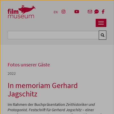
Accesskey [1]
Accesskey [4]
Accesskey [2]
Accesskey [3]
Zum Inhalt
Zum Hauptmenü
Zur Servicenavigation
Zum Suche
EN
Navbar 
Suche
Fotos unserer Gäste
2022
In memoriam Gerhard
Jagschitz
Im Rahmen der Buchpräsentation
Zeithistoriker und
Protagonist. Festschrift für Gerhard Jagschitz
– einer