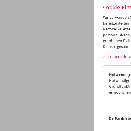
Progr
Cookie-Ein
Wir verwenden C
bereitzustellen.
Netzwerke, exte
personalisieren
erhobenen Date
Dienste gesamm
Zur Datenschut
Notwendige
Notwendige C
Grundfunktio
ermöglichen.
Drittanbiet