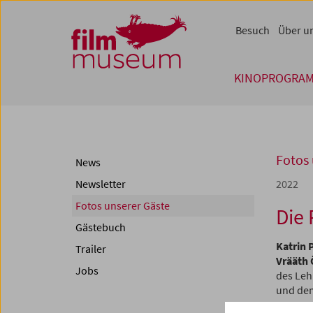
Accesskey [1]
Accesskey [4]
Accesskey [2]
Accesskey [3]
Zum Inhalt
Zum Hauptmenü
Zur Servicenavigation
Zum Suche
Besuch
Über u
KINOPROGRA
Fotos 
News
Newsletter
2022
Fotos unserer Gäste
Die 
Gästebuch
Katrin 
Trailer
Vrääth
Jobs
des Lehr
und dem