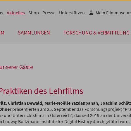
ns
Aktuelles
Shop
Presse
Unterstützen
Mein Filmmuseu
MM
SAMMLUNGEN
FORSCHUNG & VERMITTLUNG
unserer Gäste
Praktiken des Lehrfilms
Pilz, Christian Dewald, Marie-Noëlle Yazdanpanah, Joachim Schät
 Öhner
präsentierten am 25. September das Forschungsprojekt "Pr
- und Unterrichtsfilms in Österreich", das seit 2019 an der Universi
 Ludwig Boltzmann Institute for Digital History durchgeführt wird.