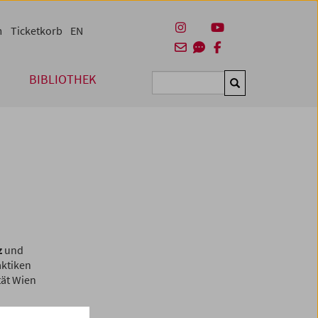
m
Ticketkorb
EN
BIBLIOTHEK
Suchen
z
und
aktiken
tät Wien