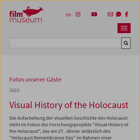
Accesskey [1]
Accesskey [4]
Accesskey [2]
Accesskey [3]
Zum Inhalt
Zum Hauptmenü
Zur Servicenavigation
Zum Suche
EN
Navbar 
Suche
Fotos unserer Gäste
2023
Visual History of the Holocaust
Die Aufarbeitung der visuellen Geschichte des Holocaust
steht im Fokus des Forschungsprojekts "Visual History of
the Holocaust", das am 27. Jänner anlässlich des
"Holocaust Remembrance Day" im Rahmen einer