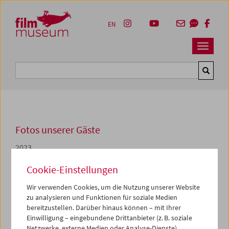
Accesskey [1]
Accesskey [4]
Accesskey [2]
Accesskey [3]
Zum Inhalt
Zum Hauptmenü
Zur Servicenavigation
Zum Suche
EN
Navbar 
Suche
Fotos unserer Gäste
2023
Richard Koszarski
Cookie-Einstellungen
Wir verwenden Cookies, um die Nutzung unserer Website
Nach jahrelangen Vorgesprächen zwischen Michael
zu analysieren und Funktionen für soziale Medien
Loebenstein und dem amerikanischen Filmhistoriker
bereitzustellen. Darüber hinaus können – mit Ihrer
Richard Koszarski
konnte das Filmmuseum im Frühjahr
Einwilligung – eingebundene Drittanbieter (z. B. soziale
2022 dessen bedeutende
Sammlung über Erich von
Netzwerke, externe Medien oder Analyse-Dienste)