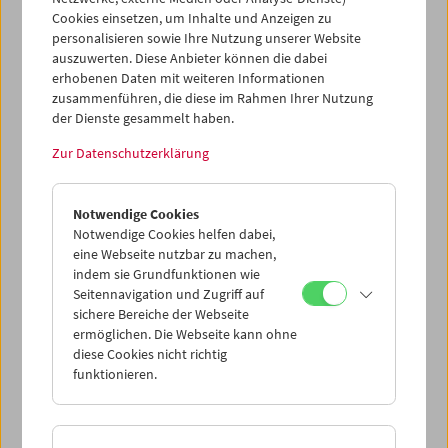
Stroheim
erwerben. Im April 2023 besuchten Richard und
Cookies einsetzen, um Inhalte und Anzeigen zu
Diane Koszarski das Filmmuseum und die
personalisieren sowie Ihre Nutzung unserer Website
Mitarbeiter*innen, die seit der Übernahme die Sammlung
auszuwerten. Diese Anbieter können die dabei
diese betreuen und aufarbeiten, sowie unseren
erhobenen Daten mit weiteren Informationen
"Guckkasten"
zu Erich von Stroheim, der seit März
zusammenführen, die diese im Rahmen Ihrer Nutzung
präsentiert wird.
der Dienste gesammelt haben.
Zur Datenschutzerklärung
Notwendige Cookies
Notwendige Cookies helfen dabei,
eine Webseite nutzbar zu machen,
indem sie Grundfunktionen wie
Seitennavigation und Zugriff auf
sichere Bereiche der Webseite
ermöglichen. Die Webseite kann ohne
diese Cookies nicht richtig
funktionieren.