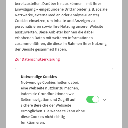
Filmmuseumskurator
Christoph Huber
. Das Gespräch,
bereitzustellen. Darüber hinaus können – mit Ihrer
live aufgezeichnet am 14. September im Filmmuseum –
Einwilligung – eingebundene Drittanbieter (z. B. soziale
wird am 18. September von Mitternacht bis 1 Uhr auf FM4
Netzwerke, externe Medien oder Analyse-Dienste)
in der Sendung
FM4 Filmpodcast
zu hören sein – und
Cookies einsetzen, um Inhalte und Anzeigen zu
überall, wo es Podcasts gibt.
personalisieren sowie Ihre Nutzung unserer Website
auszuwerten. Diese Anbieter können die dabei
Programm
Sept / Okt 2023 - Sidney Lumet
erhobenen Daten mit weiteren Informationen
zusammenführen, die diese im Rahmen Ihrer Nutzung
der Dienste gesammelt haben.
Zur Datenschutzerklärung
Notwendige Cookies
Notwendige Cookies helfen dabei,
eine Webseite nutzbar zu machen,
indem sie Grundfunktionen wie
Seitennavigation und Zugriff auf
sichere Bereiche der Webseite
ermöglichen. Die Webseite kann ohne
diese Cookies nicht richtig
funktionieren.