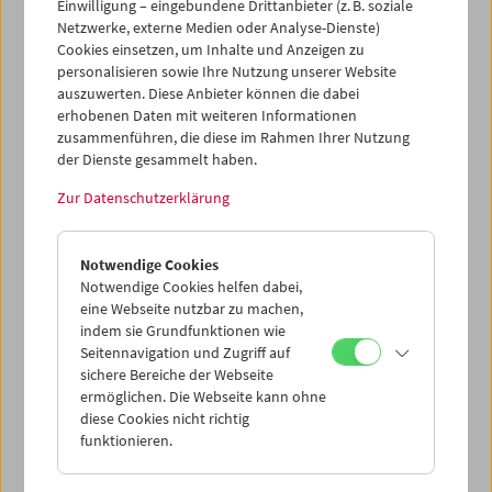
Einwilligung – eingebundene Drittanbieter (z. B. soziale
sowie
Dieter Bandhauer
, Gründer und Verleger des
Netzwerke, externe Medien oder Analyse-Dienste)
Sonderzahl Verlags, im Filmmuseum vorgestellt.
Cookies einsetzen, um Inhalte und Anzeigen zu
personalisieren sowie Ihre Nutzung unserer Website
Programm
Sept / Okt 2023 - Buchpräsentation Wege (1-2)
auszuwerten. Diese Anbieter können die dabei
erhobenen Daten mit weiteren Informationen
zusammenführen, die diese im Rahmen Ihrer Nutzung
der Dienste gesammelt haben.
Zur Datenschutzerklärung
Notwendige Cookies
Notwendige Cookies helfen dabei,
eine Webseite nutzbar zu machen,
indem sie Grundfunktionen wie
Seitennavigation und Zugriff auf
sichere Bereiche der Webseite
ermöglichen. Die Webseite kann ohne
diese Cookies nicht richtig
funktionieren.