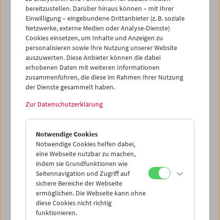
Kameramann
Christoph Wirsing
ihren Film
Lady Shiva
bereitzustellen. Darüber hinaus können – mit Ihrer
oder: "Die bezahlen nur meine Zeit"
(1974),
ihre erste
Einwilligung – eingebundene Drittanbieter (z. B. soziale
größere Filmarbeit. Christoph Huber, Kurator der
Amos-
Netzwerke, externe Medien oder Analyse-Dienste)
Vogel-Atlas-
Reihe, moderierte das Gespräch.
Cookies einsetzen, um Inhalte und Anzeigen zu
personalisieren sowie Ihre Nutzung unserer Website
auszuwerten. Diese Anbieter können die dabei
erhobenen Daten mit weiteren Informationen
Programm
Sept / Okt 2023 - Amos-Vogel-Atlas 14
zusammenführen, die diese im Rahmen Ihrer Nutzung
der Dienste gesammelt haben.
Zur Datenschutzerklärung
Notwendige Cookies
Notwendige Cookies helfen dabei,
eine Webseite nutzbar zu machen,
indem sie Grundfunktionen wie
Seitennavigation und Zugriff auf
sichere Bereiche der Webseite
ermöglichen. Die Webseite kann ohne
diese Cookies nicht richtig
funktionieren.