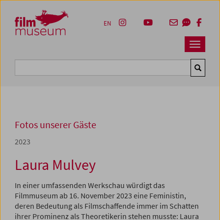
Accesskey [1]
Accesskey [4]
Accesskey [2]
Accesskey [3]
Zum Inhalt
Zum Hauptmenü
Zur Servicenavigation
Zum Suche
EN
Navbar 
Suche
Fotos unserer Gäste
2023
Laura Mulvey
In einer umfassenden Werkschau würdigt das
Filmmuseum ab 16. November 2023 eine Feministin,
deren Bedeutung als Filmschaffende immer im Schatten
ihrer Prominenz als Theoretikerin stehen musste: Laura