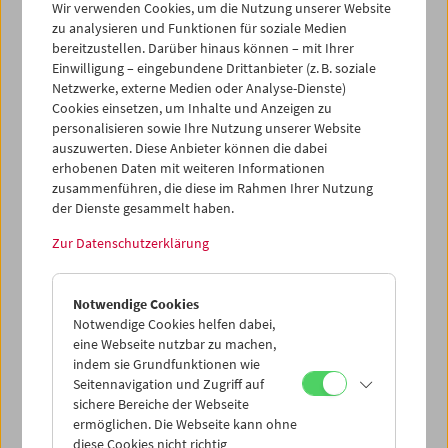
Wir verwenden Cookies, um die Nutzung unserer Website
(sixpackfilm) und Kim Lange (Vienna Shorts Festival) ein
zu analysieren und Funktionen für soziale Medien
Kurzfilmprogramm.
Das Programm "
HAYAT"
war am 28.
bereitzustellen. Darüber hinaus können – mit Ihrer
Mai 2024 im Rahmen des Vienna Shorts Filmfestival im
Einwilligung – eingebundene Drittanbieter (z. B. soziale
Österreichischen Filmmuseum zu sehen – kostenlos und
Netzwerke, externe Medien oder Analyse-Dienste)
für alle Interessierten offen. Zudem waren auch
Cookies einsetzen, um Inhalte und Anzeigen zu
Filmemacher*innen
zu Gast und wurden von der Klasse
personalisieren sowie Ihre Nutzung unserer Website
während der Veranstaltung interviewt, unter
auszuwerten. Diese Anbieter können die dabei
anderem
Michael Heindl
,
Cordula Rieger
und
Anna Viola
erhobenen Daten mit weiteren Informationen
Haderer
.
zusammenführen, die diese im Rahmen Ihrer Nutzung
der Dienste gesammelt haben.
Zur Datenschutzerklärung
Notwendige Cookies
Notwendige Cookies helfen dabei,
eine Webseite nutzbar zu machen,
indem sie Grundfunktionen wie
Seitennavigation und Zugriff auf
sichere Bereiche der Webseite
ermöglichen. Die Webseite kann ohne
diese Cookies nicht richtig