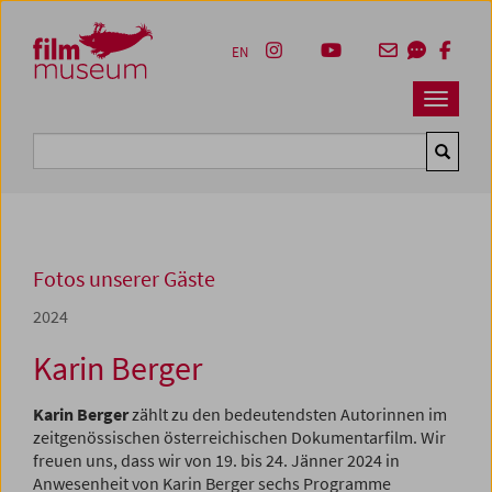
Accesskey [1]
Accesskey [4]
Accesskey [2]
Accesskey [3]
Zum Inhalt
Zum Hauptmenü
Zur Servicenavigation
Zum Suche
EN
Navbar 
Suche
Fotos unserer Gäste
2024
Karin Berger
Karin Berger
zählt zu den bedeutendsten Autorinnen im
zeitgenössischen österreichischen Dokumentarfilm. Wir
freuen uns, dass wir von 19. bis 24. Jänner 2024 in
Anwesenheit von Karin Berger sechs Programme