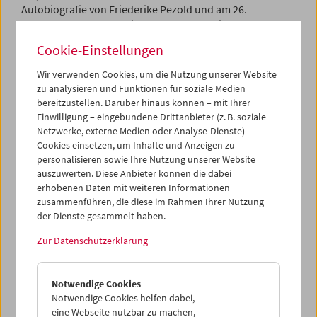
Autobiografie von Friederike Pezold und am 26.
September 2024 fand ein Vortrag von Astrid Peterle
("Augenmüllverbrennungsanlagen. Strategien zur
Cookie-Einstellungen
Qualitätssteigerung der Wahrnehmung") statt.
Wir verwenden Cookies, um die Nutzung unserer Website
Programm
Sept / Okt 2024 - Friederike Pezold
zu analysieren und Funktionen für soziale Medien
bereitzustellen. Darüber hinaus können – mit Ihrer
Einwilligung – eingebundene Drittanbieter (z. B. soziale
Netzwerke, externe Medien oder Analyse-Dienste)
Cookies einsetzen, um Inhalte und Anzeigen zu
personalisieren sowie Ihre Nutzung unserer Website
auszuwerten. Diese Anbieter können die dabei
erhobenen Daten mit weiteren Informationen
zusammenführen, die diese im Rahmen Ihrer Nutzung
der Dienste gesammelt haben.
Zur Datenschutzerklärung
Notwendige Cookies
Notwendige Cookies helfen dabei,
eine Webseite nutzbar zu machen,