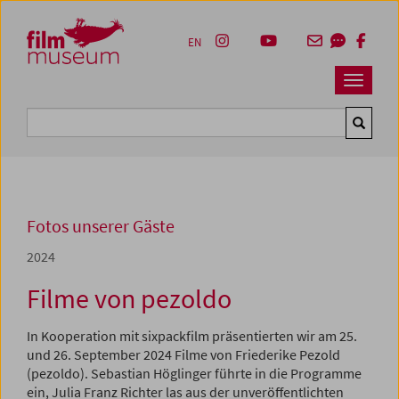
Accesskey [1]
Accesskey [4]
Accesskey [2]
Accesskey [3]
Zum Inhalt
Zum Hauptmenü
Zur Servicenavigation
Zum Suche
EN
Navbar 
Suche
Fotos unserer Gäste
2024
Filme von pezoldo
In Kooperation mit sixpackfilm präsentierten wir am 25.
und 26. September 2024 Filme von Friederike Pezold
(pezoldo). Sebastian Höglinger führte in die Programme
ein, Julia Franz Richter las aus der unveröffentlichten